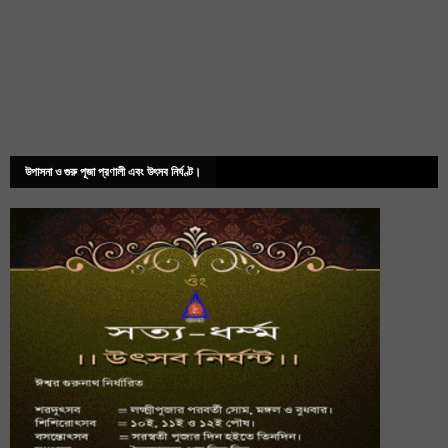
উপাসনা ও গুরু পূজা প্রণালী এবং উৎসব নির্ঘণ্ট।