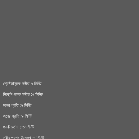
শ্রেষ্ঠতাসূচক সঙ্গীত ৭ মিনিট
নির্ব্বেদ-জনক সঙ্গীত :৭ মিনিট
মনের প্রতি :৭ মিনিট
জনের প্রতি :৯ মিনিট
গুনকীর্ত্তণ :১:৩০মিনিট
স্বীয় পাপের উল্লেখ :৭ মিনিট