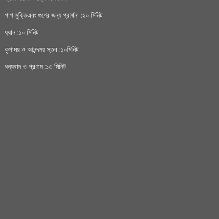
পাপ মুক্তিএবং গুণের জন্য প্রার্থনা :২০ মিনিট
ধ্যান :১০ মিনিট
কৃপাময় ও আনন্দময় স্তব :১০মিনিট
ধন্যবাদ ও প্রণাম :১৩ মিনিট