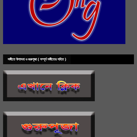
সঙ্গীতে উপাসনা ও গুরুপূজা ( সম্পূর্ন সঙ্গীতের সহিত )