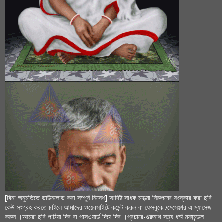
[বিনা অনুমতিতে ডাউনলোড করা সম্পূর্ন নিসেধ] আদিষ্ট সাধক মহাত্মা নিরুপমের সংস্কার করা ছবি
কেউ সংগ্রহ করতে চাইলে আমাদের ওয়েবসাইটে কমেন্ট করুন বা ফেসবুকে /মেসেঞ্জার এ ম্যাসেজ
করুন ।আমরা ছবি পাঠিয়া দিব বা পাসওয়ার্ড দিয়ে দিব ।প্রচারে-গুরুনাথ সত্য ধর্ম্ম মফামন্ডল