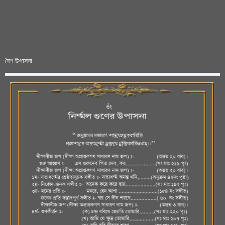
নৈশ উপাসনা