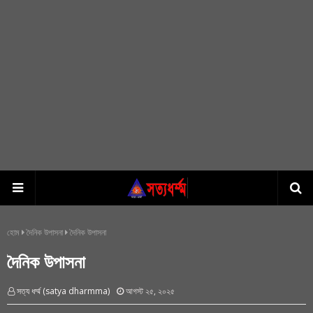
হোম
দৈনিক উপাসনা
দৈনিক উপাসনা
দৈনিক উপাসনা
সত্য ধর্ম্ম (satya dharmma)
আগস্ট ২৫, ২০২৫