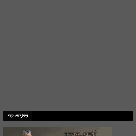
সত্য-ধর্ম্ম মূখবন্ধ